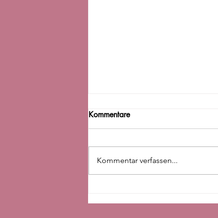
Kommentare
Kommentar verfassen...
Besser Einschlafen - was
wirklich hilft und warum