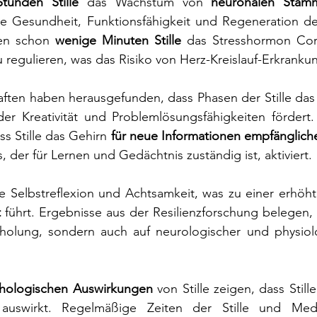
tunden Stille
 das Wachstum von 
neuronalen Stamm
ie Gesundheit, Funktionsfähigkeit und Regeneration de
en schon 
wenige Minuten Stille
 das Stresshormon Cort
 regulieren, was das Risiko von Herz-Kreislauf-Erkranku
ten haben herausgefunden, dass Phasen der Stille das 
der Kreativität und Problemlösungsfähigkeiten fördert.
ss Stille das Gehirn 
für neue Informationen empfänglich
der für Lernen und Gedächtnis zuständig ist, aktiviert.
die Selbstreflexion und Achtsamkeit, was zu einer erhöh
t
 führt. Ergebnisse aus der Resilienzforschung belegen, da
holung, sondern auch auf neurologischer und physiol
hologischen Auswirkungen 
von Stille zeigen, dass Stille
auswirkt. Regelmäßige Zeiten der Stille und Medi