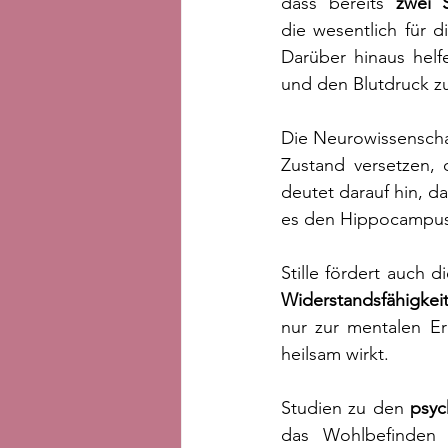
dass bereits 
zwei S
die wesentlich für d
Darüber hinaus helf
und den Blutdruck zu
Die Neurowissenschaf
Zustand versetzen, 
deutet darauf hin, da
es den Hippocampus, 
Stille fördert auch 
Widerstandsfähigkei
nur zur mentalen Er
heilsam wirkt.
Studien zu den 
psyc
das Wohlbefinden 