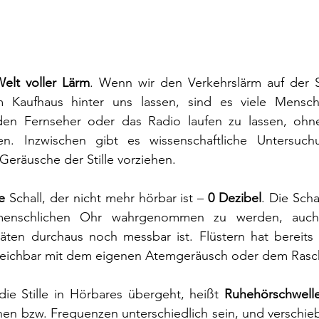
elt voller Lärm
. Wenn wir den Verkehrslärm auf der S
m Kaufhaus hinter uns lassen, sind es viele Mensche
en Fernseher oder das Radio laufen zu lassen, ohne
. Inzwischen gibt es wissenschaftliche Untersuch
eräusche der Stille vorziehen.
le
 Schall, der nicht mehr hörbar ist – 
0 Dezibel
. Die Scha
enschlichen Ohr wahrgenommen zu werden, auch
äten durchaus noch messbar ist. Flüstern hat bereits e
gleichbar mit dem eigenen Atemgeräusch oder dem Rasche
ie Stille in Hörbares übergeht, heißt 
Ruhehörschwell
n bzw. Frequenzen unterschiedlich sein, und verschiebt