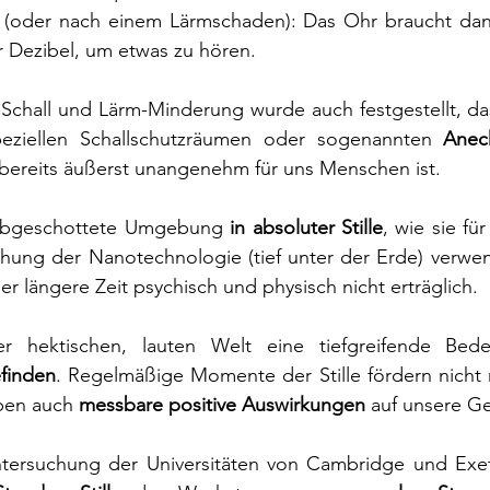
(oder nach einem Lärmschaden): Das Ohr braucht dan
r Dezibel, um etwas zu hören.
Schall und Lärm-Minderung wurde auch festgestellt, dass 
speziellen Schallschutzräumen oder sogenannten 
Anec
 bereits äußerst unangenehm für uns Menschen ist.
 abgeschottete Umgebung 
in absoluter Stille
, wie sie fü
hung der Nanotechnologie (tief unter der Erde) verwend
r längere Zeit psychisch und physisch nicht erträglich.
rer hektischen, lauten Welt eine tiefgreifende Bed
finden
. Regelmäßige Momente der Stille fördern nicht n
ben auch 
messbare positive Auswirkungen
 auf unsere G
ntersuchung der Universitäten von Cambridge und Exete