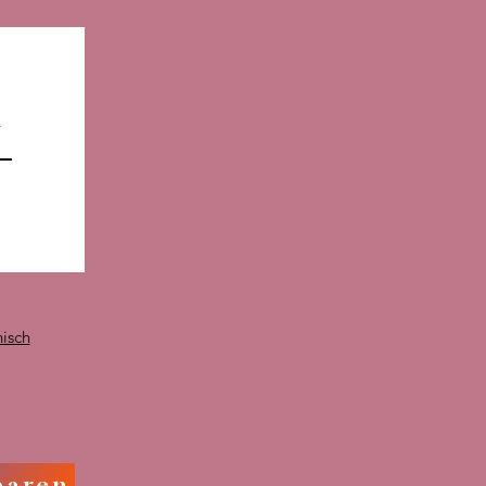
n
nisch
baren