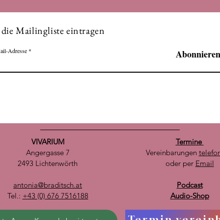
 die Mailingliste eintragen
ail-Adresse
Abonniere
VIVARIUM
Termine
Angergasse 7
Vereinbarungen
telefo
2493 Lichtenwörth
oder per
Email
antonia@braditsch.at
Podcast
Tel.:
+43 (0) 676 7516188
Audio-Shop
Termin verein