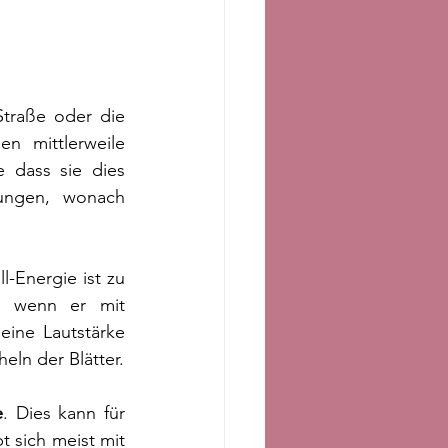
traße oder die 
n mittlerweile 
 dass sie dies 
ungen, wonach 
ll-Energie ist zu 
 wenn er mit 
ine Lautstärke 
ln der Blätter.
e
. Dies kann für 
 sich meist mit 