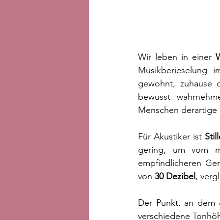
Wir leben in einer 
W
Musikberieselung i
gewohnt, zuhause d
bewusst wahrnehmen
Menschen derartige G
Für Akustiker ist 
Stil
gering, um vom m
empfindlicheren Ger
von 
30 Dezibel
, ver
Der Punkt, an dem d
verschiedene Tonhöhe