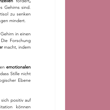
zellen
 fördert
, 
s Gehirns sind. 
isol zu senken 
ngen mindert.
Gehirn in einen 
 Die Forschung 
er
 macht, indem 
ten 
emotionalen 
ss Stille nicht 
ogischer Ebene 
 sich positiv auf 
tation können 