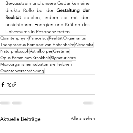
Bewusstsein und unsere Gedanken eine 
direkte Rolle bei der 
Gestaltung der 
Realität
 spielen, indem sie 
mit den 
unsichtbaren Energien und Kräften des 
Universums in Resonanz treten.
Quantenphysik
Paracelsus
Realität
Organismus
Theophrastus Bombast von Hohenheim
Alchemist
Naturphilosoph
Astralkörper
Gestirne
Opus Paramirum
Krankheit
Signaturlehre
Microorganismen
subatomare Teilchen
Quantenverschränkung
Alle ansehen
Aktuelle Beiträge