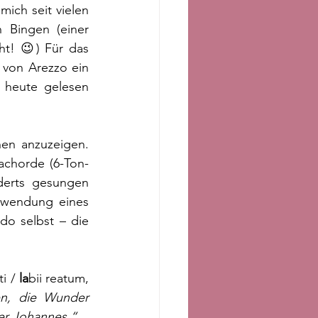
ich seit vielen 
Bingen (einer 
t! 😉) Für das 
 von Arezzo ein 
 heute gelesen 
en anzuzeigen. 
achorde (6-Ton-
rts gesungen   
rwendung eines 
o selbst – die 
i / 
la
bii reatum, 
n, die Wunder 
ger Johannes.“