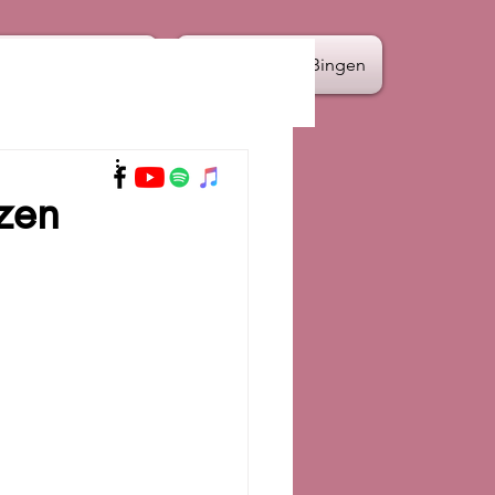
Termine
Hildegard von Bingen
zen