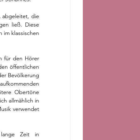
A
abgeleitet, die 
en ließ. Diese 
m klassischen   
 für den Hörer 
en öffentlichen 
er Bevölkerung 
 aufkommenden   
itere Obertöne 
h allmählich in 
Musik verwendet 
lange Zeit in 