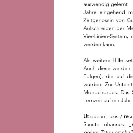
auswendig gelernt   
Jahre eingehend mi
Zeitgenossin von Gu
Aufschreiben der Mel
Vier-Linien-System,
werden kann. 
Als weitere Hilfe s
Auch diese werden n
Folgen), die auf di
wurden. Zur Unterst
Monochordes. Das Si
Lernzeit auf ein Jahr
Ut
 queant laxis / 
re
so
Sancte Iohannes. 
„
deiner Taten erschal