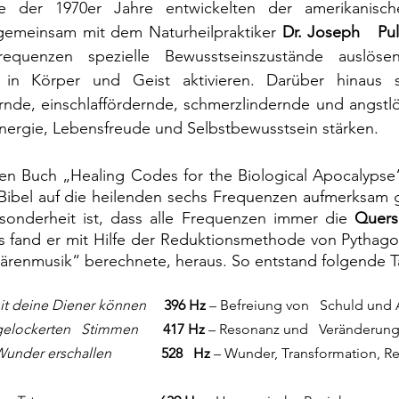
tte der 1970er Jahre e
ntwickelten der amerikanisc
gemeinsam mit dem Naturheilpraktiker 
Dr. Joseph   Pu
equenzen spezielle Bewusstseinszustände auslöse
te in Körper und Geist aktivieren. Darüber hinaus s
rnde, einschlaffördernde, schmerzlindernde und angstl
nergie, Lebensfreude und Selbstbewusstsein stärken.
n Buch „Healing Codes for the Biological Apocalypse“ 
r Bibel auf die heilenden sechs Frequenzen aufmerksam 
onderheit ist, dass alle Frequenzen immer die 
Quer
s fand er mit Hilfe der Reduktionsmethode von Pythagor
härenmusik“ berechnete, heraus. So entstand folgende T
t deine Diener können     
396 Hz
 – Befreiung von   Schuld und 
gelockerten   Stimmen
       417 Hz
 – Resonanz und   Veränderungen 
Wunder erschallen
              528   Hz
 – Wunder, Transformation, R