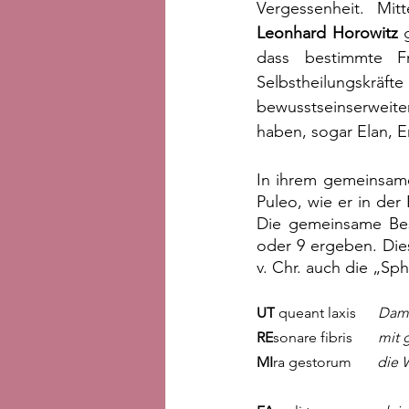
Vergessenheit. Mi
Leonhard Horowitz
 
dass bestimmte Fr
Selbstheilungskräf
bewusstseinserweite
haben, sogar Elan, E
In ihrem gemeinsame
Puleo, wie er in de
Die gemeinsame Bes
oder 9 ergeben. Die
v. Chr. auch die „Sp
UT
 queant laxis      
Dami
RE
sonare fibris       
mit 
MI
ra gestorum       
die 