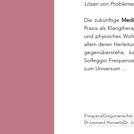
Lösen von Problemen
Die zukünftige 
Medi
Praxis als Klangther
und physisches Woh
allem deren Herleitu
gegenüberstehe, ka
Solfeggio Frequenzen
zum Universum …
Frequenz
Gregorianischer
Dr.Leonard Horowitz
Dr. J