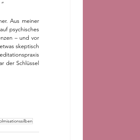
.“
her. Aus meiner 
auf psychisches 
nzen – und vor 
etwas skeptisch 
tationspraxis 
r der Schlüssel 
olmisationssilben