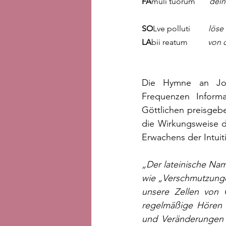
FA
muli tuorum       
dein
SO
Lve polluti         
löse
LA
bii reatum          
von d
Die Hymne an Joha
Frequenzen Inform
Göttlichen preisgeb
die Wirkungsweise de
Erwachens der Intui
„Der lateinische Nam
wie „Verschmutzungen
unsere Zellen von G
regelmäßige Hören d
und Veränderungen i