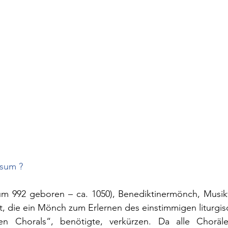
sum ? 
um 992 geboren – ca. 1050), Benediktinermönch, Musikt
eit, die ein Mönch zum Erlernen des einstimmigen liturgi
en Chorals“, benötigte, verkürzen. Da alle Choräl