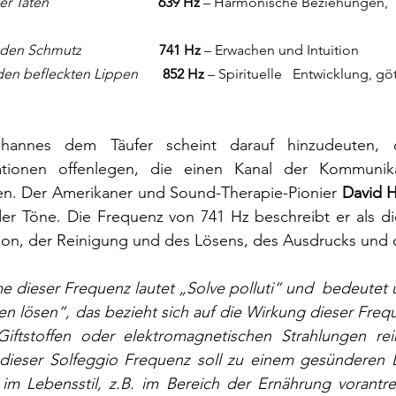
er Taten
639 Hz
 – Harmonische Beziehungen,   B
 den Schmutz
741 Hz
 – Erwachen und Intuition               
en befleckten Lippen       
852 Hz
 – Spirituelle   Entwicklung, gö
nnes dem Täufer scheint darauf hinzudeuten, das
ationen offenlegen, die einen Kanal der Kommunik
en. Der Amerikaner und Sound-Therapie-Pionier 
David H
r Töne. Die Frequenz von 741 Hz beschreibt er als die
tion, der Reinigung und des Lösens, des Ausdrucks und 
e dieser Frequenz lautet „Solve polluti“ und  bedeutet üb
 lösen“, das bezieht sich auf die Wirkung dieser Frequ
iftstoffen oder elektromagnetischen Strahlungen rein
ieser Solfeggio Frequenz soll zu einem gesünderen L
m Lebensstil, z.B. im Bereich der Ernährung vorantre