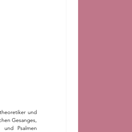
heoretiker und 
schen Gesanges, 
e und Psalmen 