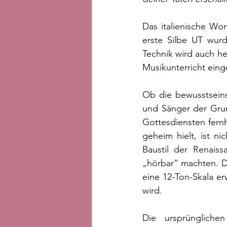
Das italienische Wo
erste Silbe UT wurd
Technik wird auch he
Musikunterricht einge
Ob die bewusstsein
und Sänger der Grund
Gottesdiensten fern
geheim hielt, ist ni
Baustil der Renaiss
„hörbar“ machten. Da
eine 12-Ton-Skala er
wird.
Die ursprünglichen