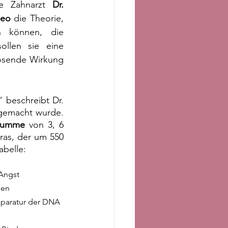
he Zahnarzt 
Dr.   
leo
 die Theorie, 
n können, die 
ollen sie eine 
ösende Wirkung 
beschreibt Dr. 
gemacht wurde. 
summe
 von 3, 6 
as, der um 550 
abelle:
Angst  
         
eparatur der DNA 