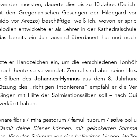
werden mussten, dauerte dies bis zu 10 Jahre. (Da ich m
t den Gregorianischen Gesängen der Hildegard von 
ido vor Arezzo) beschäftige, weiß ich, wovon er sprich
odien entwickelte er als Lehrer in der Kathedralschule
 das bereits ein Jahrtausend überdauert hat und noch
etzte er Handzeichen ein, um die verschiedenen Tonhöh
och heute so verwendet. Zentral sind aber seine Hex
e Silben des 
Johannes-Hymnus
 aus dem 8. Jahrhunde
ützung des „richtigen Intonierens“ empfahl er die Ve
ngen mit Hilfe der Solmisationssilben soll – nach Guid
 verkürzt haben. 
nare fibris / 
mi
ra gestorum / 
fa
muli tuorum / 
sol
ve pollut
Damit deine Diener können, mit gelockerten Stimme
len, löse den Schmutz von den befleckten Lippen, Heili