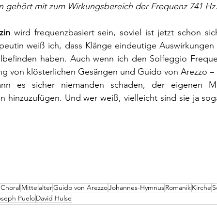
 gehört mit zum Wirkungsbereich der Frequenz 741 Hz
zin
 wird frequenzbasiert sein, soviel ist jetzt schon sic
apeutin weiß ich, dass Klänge eindeutige Auswirkungen 
lbefinden haben. Auch wenn ich den Solfeggio Freque
ng von klösterlichen Gesängen und Guido von Arezzo – 
nn es sicher niemanden schaden, der eigenen Medi
 hinzuzufügen. Und wer weiß, vielleicht sind sie ja soga
 Choral
Mittelalter
Guido von Arezzo
Johannes-Hymnus
Romanik
Kirche
S
oseph Puelo
David Hulse