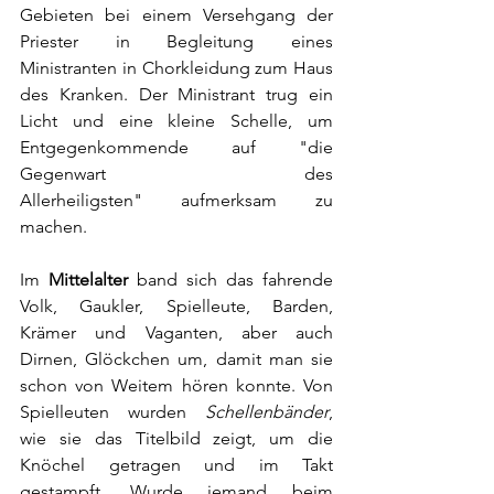
Gebieten bei einem 
Versehgang
 der 
Priester in Begleitung eines 
Ministranten
 in 
Chorkleidung
 zum Haus 
des Kranken. Der Ministrant trug ein 
Licht und eine kleine Schelle, um 
Entgegenkommende auf "die 
Gegenwart des 
Allerheiligsten
"
 aufmerksam zu 
machen.
Im 
Mittelalter
 band sich das fahrende 
Volk, Gaukler, Spielleute, Barden, 
Krämer und Vaganten, aber auch 
Dirnen, Glöckchen um, damit man sie 
schon von Weitem hören konnte. Von 
Spielleuten wurden 
Schellenbänder
, 
wie sie das Titelbild zeigt,
um die 
Knöchel getragen und im Takt 
gestampft. Wurde jemand beim 