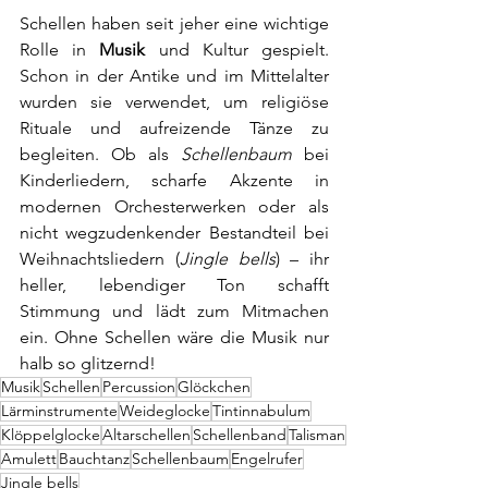
Schellen haben seit jeher eine wichtige 
Rolle in 
Musik
 und Kultur gespielt. 
Schon in der Antike und im Mittelalter 
wurden sie verwendet, um religiöse 
Rituale und aufreizende Tänze zu 
begleiten. Ob als 
Schellenbaum
 bei 
Kinderliedern, scharfe Akzente in 
modernen Orchesterwerken oder als 
nicht wegzudenkender Bestandteil bei 
Weihnachtsliedern (
Jingle bells
) – ihr 
heller, lebendiger Ton schafft 
Stimmung und lädt zum Mitmachen 
ein. Ohne Schellen wäre die Musik nur 
halb so glitzernd!
Musik
Schellen
Percussion
Glöckchen
Lärminstrumente
Weideglocke
Tintinnabulum
Klöppelglocke
Altarschellen
Schellenband
Talisman
Amulett
Bauchtanz
Schellenbaum
Engelrufer
Jingle bells