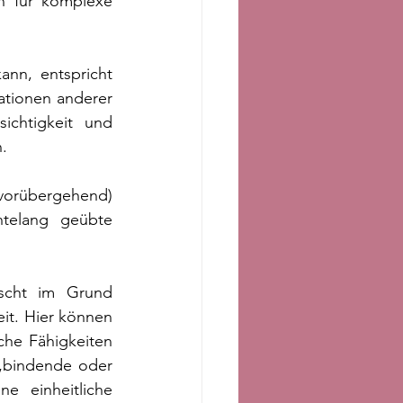
n für komplexe 
ann, entspricht 
tionen anderer 
chtigkeit und 
. 
orübergehend) 
telang geübte 
scht im Grund 
t. Hier können 
he Fähigkeiten 
„bindende oder 
 einheitliche 