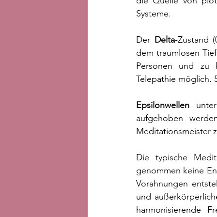
die Quelle von plöt
Systeme. 
Der 
Delta
-Zustand (
dem traumlosen Tief
Personen und zu ko
Telepathie möglich. 
Epsilonwellen
 unter
aufgehoben werden 
Meditationsmeister 
Die typische Medita
genommen keine Ents
Vorahnungen entsteh
und außerkörperlic
harmonisierende Fr