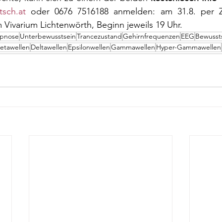
tsch.at
 oder 0676 7516188 anmelden: am 31.8. per
Vivarium Lichtenwörth, Beginn jeweils 19 Uhr.
pnose
Unterbewusstsein
Trancezustand
Gehirnfrequenzen
EEG
Bewusst
etawellen
Deltawellen
Epsilonwellen
Gammawellen
Hyper-Gammawellen