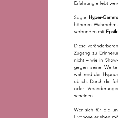
Erfahrung erlebt wer
Sogar 
Hyper-Gamm
höheren Wahrnehmun
verbunden mit 
Epsil
Diese veränderbaren
Zugang zu Erinnerun
nicht – wie in Show
gegen seine Werte 
während der Hypnose
üblich. Durch die f
oder Veränderungen
scheinen.
Wer sich für die u
Hypnose erleben möc