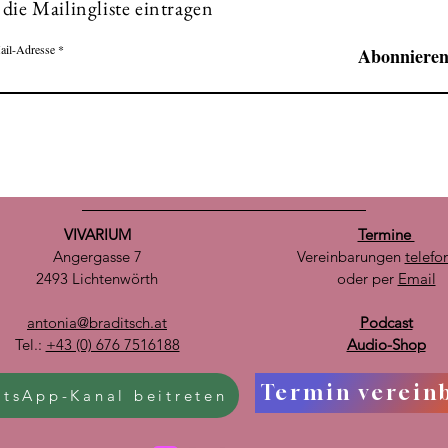
 die Mailingliste eintragen
ail-Adresse
Abonniere
VIVARIUM
Termine
Angergasse 7
Vereinbarungen
telefo
2493 Lichtenwörth
oder per
Email
antonia@braditsch.at
Podcast
Tel.:
+43 (0) 676 7516188
Audio-Shop
Termin verein
tsApp-Kanal beitreten