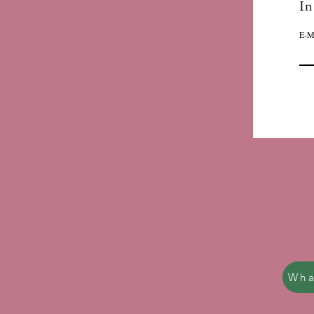
In
E-M
Wha