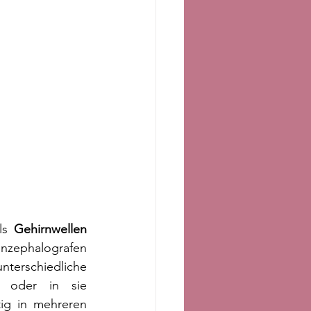
ls 
Gehirnwellen
enzephalografen 
schiedliche 
t oder in sie 
ig in mehreren 