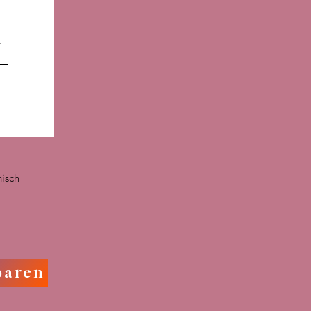
n
nisch
baren