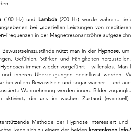
den.
a 
(100 Hz) und 
Lambda 
(200 Hz) wurde während tiefe
gsebenen bei „speziellen Leistungen von meditiere
on-
Frequenzen in der Magnetresonanzröhre aufgezeichn
 Bewusstseinszustände nützt man in der 
Hypnose,
 um 
gen, Gefühlen, Stärken und Fähigkeiten herzustellen.
-Hypnosen immer wieder vorgeführt – willenslos. Man k
und inneren Überzeugungen beeinflusst werden. Vie
 bei vollem Bewusstsein und sogar wacher – und auch k
okussierte Wahrnehmung werden innere Bilder zugänglic
 aktiviert, die uns im wachen Zustand (eventuell) 
nterstützende Methode der Hypnose interessiert und 
hte, kann sich zu einem der beiden 
kostenlosen Info-