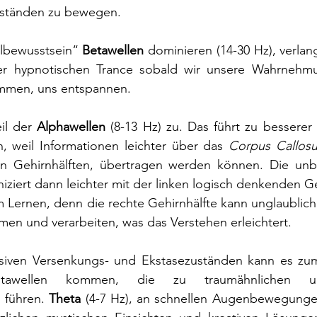
uständen zu bewegen.
bewusstsein“ 
Betawellen
 dominieren (14-30 Hz), verlan
ner hypnotischen Trance sobald wir unsere Wahrnehm
ommen, uns entspannen. 
il der 
Alphawellen
 (8-13 Hz) zu. Das führt zu besserer
, weil Informationen leichter über das 
Corpus Callos
n Gehirnhälften, übertragen werden können. Die unb
ziert dann leichter mit der linken logisch denkenden Geh
im Lernen, denn die rechte Gehirnhälfte kann unglaublich 
men und verarbeiten, was das Verstehen erleichtert. 
siven Versenkungs- und Ekstasezuständen kann es zum
tawellen kommen, die zu traumähnlichen un
 führen. 
Theta
 (4-7 Hz), an schnellen Augenbewegungen 