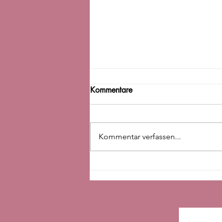
Kommentare
Kommentar verfassen...
Besser Einschlafen - was
wirklich hilft und warum