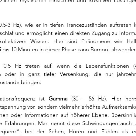
zlichen mystischen Einsichten und kreativen Lösunge
0,5-3 Hz), wie er in tiefen Trancezuständen auftreten k
schlaf und ermöglicht einen direkten Zugang zu Informa
llektivem Wissen. Hier sind Phänomene wie Hellsi
5 bis 10 Minuten in dieser Phase kann Burnout abwenden
 0,5 Hz treten auf, wenn die Lebensfunktionen (v
oder in ganz tiefer Versenkung, die nur jahrzehn
zustande bringen.
tionsfrequenz ist
 Gamma 
(30 – 56 Hz). Hier herr
pannung vor, sondern vielmehr erhöhte Aufmerksamkei
en oder Informationen auf höherer Ebene, übersinnlic
he Erfahrungen. Man nennt diese Schwingungen auch 
equenz“, bei der Sehen, Hören und Fühlen als eine