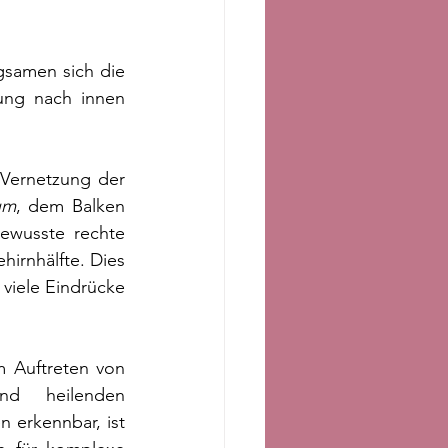
gsamen sich die 
ung nach innen 
 Vernetzung der 
um
, dem Balken 
ewusste rechte 
irnhälfte. Dies 
viele Eindrücke 
 Auftreten von 
d heilenden 
erkennbar, ist 