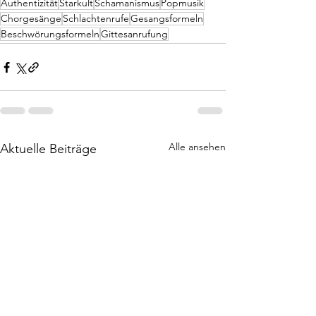
Authentizität
Starkult
Schamanismus
Popmusik
Chorgesänge
Schlachtenrufe
Gesangsformeln
Beschwörungsformeln
Gittesanrufung
Alle ansehen
Aktuelle Beiträge