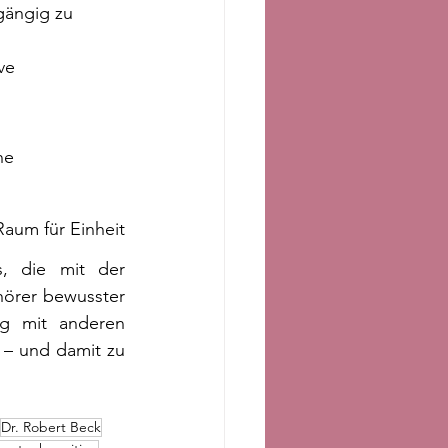
gängig zu 
ve 
ne
 Raum für Einheit
, die mit der 
örer bewusster 
g mit anderen 
 – und damit zu 
Dr. Robert Beck