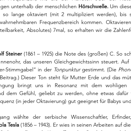
liegen unterhalb der menschlichen 
Hörschwelle.
 Um diese
o lange oktaviert (mit 2 multipliziert werden), bis s
wahrnehmbaren Frequenzbereich kommen. Oktavieren w
nteilbarkeit, Absolutes) 7mal, so erhalten wir die Zahlenfo
lf Steiner
 (1861 – 1925) die Note des (großen) C. So sc
Innenohr, das unseren Gleichgewichtssinn steuert. Auf 
er-Stimmgabel“ in der 
Tonpunktur
 gestimmt. (Die 
Phon
eitrag.) Dieser Ton steht für Mutter Erde und das mütte
ingung bringt uns in Resonanz mit dem wohligen 
nd dem Gefühl, geliebt zu werden, ohne etwas dafür 
equenz (in jeder Oktavierung) gut geeignet für Babys und
ng wählte der serbische Wissenschaftler, Erfinder,
ola Tesla
 (1856 – 1943). Er wies in seinen Arbeiten auf di