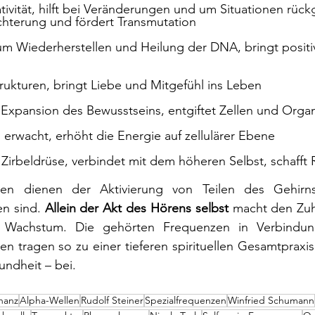
tivität, hilft bei Veränderungen und um Situationen rück
chterung und fördert Transmutation 
um Wiederherstellen und Heilung der DNA,
bringt positi
Strukturen, bringt Liebe und Mitgefühl ins Leben
er Expansion des Bewusstseins, entgiftet Zellen und Orga
on erwacht, erhöht die Energie auf zellulärer Ebene
ie Zirbeldrüse, verbindet mit dem höheren Selbst, schafft
zen dienen der Aktivierung von Teilen des Gehirns
en sind. 
Allein der Akt des Hörens selbst
 macht den Zuh
les Wachstum. Die gehörten Frequenzen in Verbindun
len tragen so zu einer tieferen spirituellen Gesamtpraxis
ndheit – bei.  
nanz
Alpha-Wellen
Rudolf Steiner
Spezialfrequenzen
Winfried Schumann