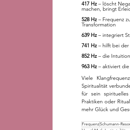
417 Hz 
– löscht Nega
machen, bringt Erlei
528 Hz
 – Frequenz z
Transformation
639 Hz
 – integriert 
741 Hz
 – hilft bei d
852 Hz
 – die Intuiti
963 Hz
 – aktiviert d
Viele Klangfrequen
Spiritualität verbund
für sein spirituel
Praktiken oder Ritua
mehr Glück und Gesu
Frequenz
Schumann-Reso