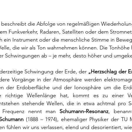
 
beschreibt die Abfolge von regelmäßigen Wiederholung
em Funkverkehr, Radaren, Satelliten oder dem Stromnet
h ein Instrument oder die menschliche Stimme in Beweg
Welle, die wir als Ton wahrnehmen können. Die Tonhöhe
der Schwingungen ab – je mehr, desto höher und umgeke
 derzeitige Schwingung der Erde, der
 „Herzschlag der E
ndere Vorgänge in der Atmosphäre werden elektromagn
hen der Erdoberfläche und der Ionosphäre um die 
Erd
e richtige Wellenlänge hat, kommt es zu einer Ve
ntstehen stehende Wellen, die in etwa achtmal pro 
e Frequenz nennt man 
Schumann-Resonanz
, benann
 Schumann
 (1888 – 1974), ehemaliger Physiker der TU
fühlen wir uns verlassen, elend und desorientiert, wie