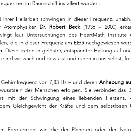
requenzen im Raumschiff installiert wurden. 
 ihrer Heilarbeit schwingen in dieser Frequenz, unabhä
 Atomphysiker 
Dr. Robert Beck
 (1936 – 2000) erka
wingt laut Untersuchungen des
HeartMath Institute 
len, die in dieser Frequenz am EEG nachgewiesen werd
n.
 Diese treten in gelöster, entspannter Haltung auf und
i sind wir wach und bewusst und ruhen in uns selbst, fre
 Gehirnfrequenz von 7,83 Hz – und deren 
Anhebung au
usstsein der Menschen erfolgen. Sie verbindet das B
ers mit der Schwingung eines liebenden Herzens, 
 dem Gleichgewicht der Kräfte und dem selbstlosen U
.
ten Frequenzen, wie die der Planeten oder der Natu