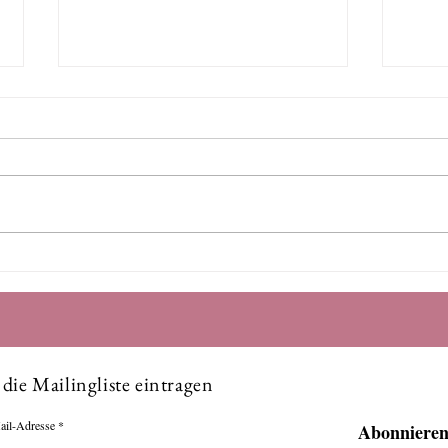
Stress lösen ohne Worte:
Dein
Warum Klang tiefer wirkt als
persö
jedes Gespräch
über
 die Mailingliste eintragen
ail-Adresse
Abonniere