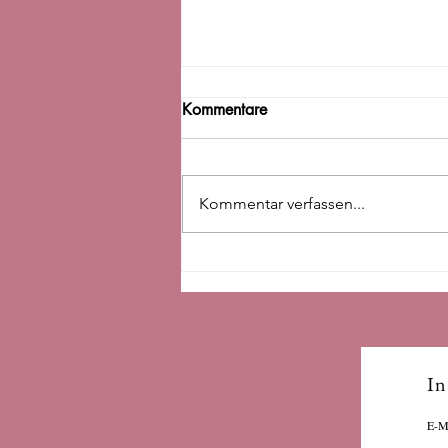
Kommentare
Kommentar verfassen...
Besser Einschlafen - was
wirklich hilft und warum
In
E-M