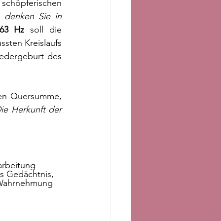
 schöpferischen 
denken Sie in 
63 Hz
 soll die 
sten Kreislaufs 
edergeburt des 
ren Quersumme, 
ie Herkunft der 
rbeitung 
s Gedächtnis, 
Wahrnehmung