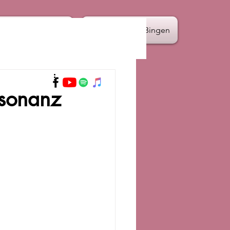
Termine
Hildegard von Bingen
esonanz