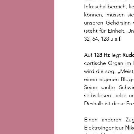
Infraschallbereich, 
können, müssen sie s
unseren Gehörsinn 
(steht für Einheit, U
32, 64, 128 u.s.f. 
Auf 
128 Hz 
legt 
Rudo
cortische Organ im 
wird die sog. „Meist
einen eigenen Blog-B
Seine sanfte Schw
selbstlosen Liebe u
Deshalb ist diese Fr
Einen anderen Zuga
Elektroingenieur 
Nik