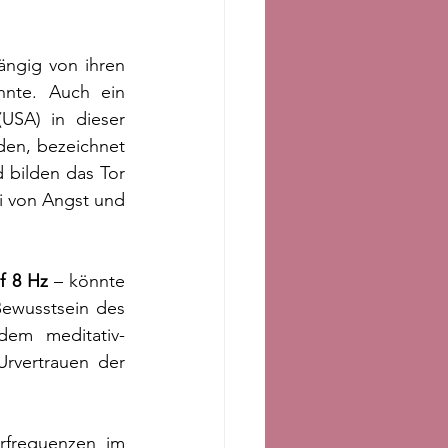
ngig von ihren 
nnte. Auch ein 
(USA) in dieser 
en, bezeichnet 
 bilden das Tor 
i von Angst und 
f 8 Hz
 – könnte 
ewusstsein des 
dem meditativ-
rvertrauen der 
rfrequenzen im 