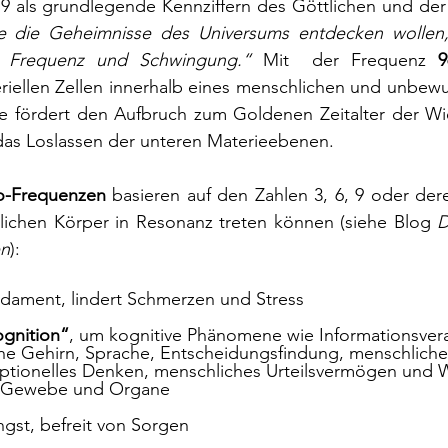
 9 als grundlegende Kennziffern des Göttlichen und der
 die Geheimnisse des Universums entdecken wollen, 
, Frequenz und Schwingung.“ 
Mit  der Frequenz 
9
iellen Zellen innerhalb eines menschlichen und unbewus
Sie fördert den Aufbruch zum Goldenen Zeitalter der Wi
s Loslassen der unteren Materieebenen.
io-Frequenzen
 basieren auf den Zahlen 3, 6, 9 oder de
ichen Körper in Resonanz treten können (siehe Blog 
D
en
):
undament, lindert Schmerzen und Stress
gnition“
,
um kognitive Phänomene wie Informationsvera
he Gehirn, 
Sprache
, Entscheidungsfindung, menschliche
ptionelles Denken, menschliches Urteilsvermögen und 
lt Gewebe und Organe
Angst, befreit von Sorgen