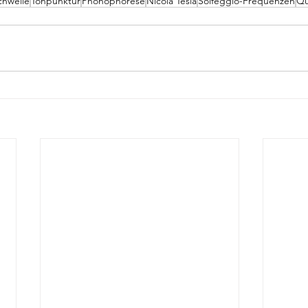
chwelle
Tonpunktur
Phonophorese
Nicola Tesla
Solfeggio-Frequenzen
Qu