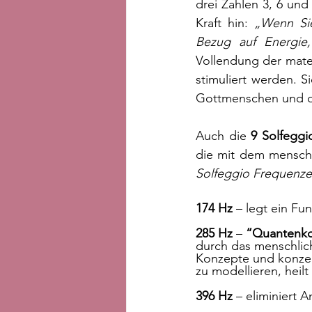
drei Zahlen 3, 6 und
Kraft hin: 
„Wenn Sie
Bezug auf Energie
Vollendung der mater
stimuliert werden. 
Gottmenschen und da
Auch die
 9 Solfegg
die mit dem menschl
Solfeggio Frequenz
174 Hz
 – legt ein F
285 Hz
 – 
“Quantenko
durch das menschlic
Konzepte
 und konze
zu modellieren, hei
396 Hz
 – eliminiert 