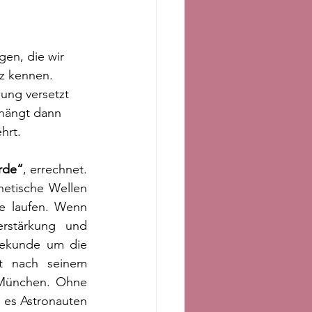
en, die wir 
z kennen. 
ung versetzt 
 hängt dann 
hrt. 
rde“
, errechnet. 
etische Wellen 
e
 laufen. Wenn 
rstärkung und 
Sekunde um die 
t nach seinem 
 München. 
Ohne 
 es Astronauten 