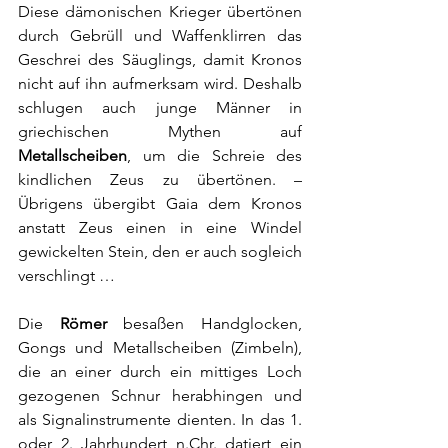
Diese dämonischen Krieger übertönen 
durch Gebrüll und Waffenklirren das 
Geschrei des Säuglings, damit Kronos 
nicht auf ihn aufmerksam wird. Deshalb 
schlugen auch junge Männer in 
griechischen Mythen
 auf 
Metallscheiben
, um die Schreie des 
kindlichen 
Zeus
 zu übertönen. – 
Übrigens übergibt Gaia dem Kronos 
anstatt Zeus einen in eine Windel 
gewickelten Stein, den er auch sogleich 
verschlingt …
Die 
Römer
 besaßen Handglocken, 
Gongs und Metallscheiben (Zimbeln), 
die an einer durch ein mittiges Loch 
gezogenen Schnur herabhingen und 
als Signalinstrumente dienten. In das 1. 
oder 2. Jahrhundert n.Chr. datiert ein 