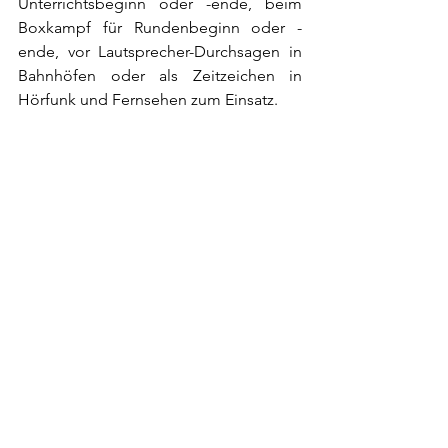
Unterrichtsbeginn oder -ende, beim 
Boxkampf für Rundenbeginn oder -
ende, vor 
Lautsprecher-Durchsagen in 
Bahnhöfen
 oder als 
Zeitzeichen
 in 
Hörfunk und Fernsehen zum Einsatz. 
Gong
Kesselgong
Obertonspektrum
Kureten
Metallscheiben
Flachgong
Buckelgong
Metalltrommel
Bronzegong
Bronzetrommel
Schlagplatte
Sonnengong
Spieltechnik
Windgong
Orchester
Persussionsensemble
Therapie-Gong
Signalinstrument