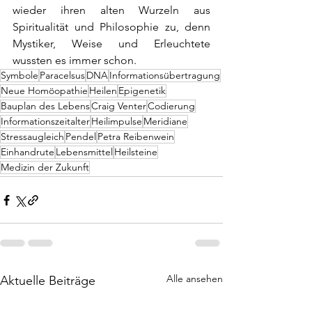
wieder ihren alten Wurzeln aus 
Spiritualität und Philosophie zu, denn 
Mystiker, Weise und Erleuchtete 
wussten es immer schon. 
Symbole
Paracelsus
DNA
Informationsübertragung
Neue Homöopathie
Heilen
Epigenetik
Bauplan des Lebens
Craig Venter
Codierung
Informationszeitalter
Heilimpulse
Meridiane
Stressaugleich
Pendel
Petra Reibenwein
Einhandrute
Lebensmittel
Heilsteine
Medizin der Zukunft
Alle ansehen
Aktuelle Beiträge