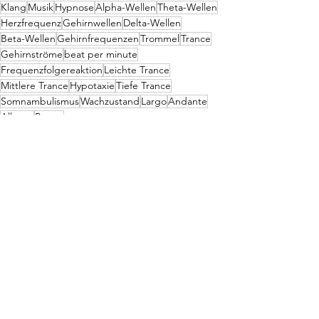
Klang
Musik
Hypnose
Alpha-Wellen
Theta-Wellen
Herzfrequenz
Gehirnwellen
Delta-Wellen
Beta-Wellen
Gehirnfrequenzen
Trommel
Trance
Gehirnströme
beat per minute
Frequenzfolgereaktion
Leichte Trance
Mittlere Trance
Hypotaxie
Tiefe Trance
Somnambulismus
Wachzustand
Largo
Andante
Allegro
Presto
Alle ansehen
Aktuelle Beiträge