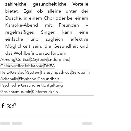
zahlreiche gesundheitliche Vorteile 
bietet. Egal ob alleine unter der 
Dusche, in einem Chor oder bei einem 
Karaoke-Abend mit Freunden – 
regelmäßiges Singen kann eine 
einfache und zugleich effektive 
Möglichkeit sein, die Gesundheit und 
das Wohlbefinden zu fördern.
Atmung
Cortisol
Oxytocin
Endorphine
Gehirnwellen
Melatonin
DHEA
Herz-Kreislauf-System
Parasympathicus
Serotonin
Adrenalin
Physische Gesundheit
Psychische Gesundheit
Entgiftung
Gesichtsmuskeln
Kiefermuskeln